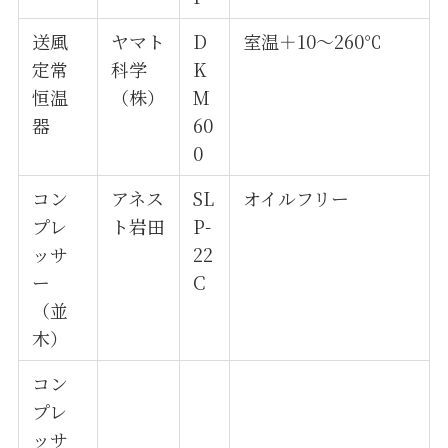
送風
ヤマト
D
室温＋10～260℃
定常
科学
K
恒温
（株）
M
器
60
0
コン
アネス
SL
オイルフリー
プレ
ト岩田
P-
ッサ
22
ー
C
（並
木）
コン
プレ
ッサ