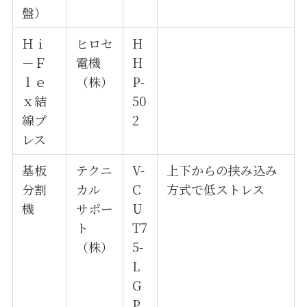
盤）
Ｈｉ
ヒロセ
H
－Ｆ
電機
H
ｌｅ
（株）
P-
ｘ結
50
線プ
2
レス
基板
テクニ
V-
上下からの挟み込み
分割
カル
C
方式で低ストレス
機
サポー
U
ト
T7
（株）
5-
L
G
P