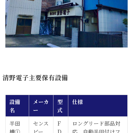
清野電子主要保有設備
設備
メーカ
型
仕様
名
ー
式
半田
センス
F
ロングリード部品対
槽①
ビー
D
応 自動半田付けフ