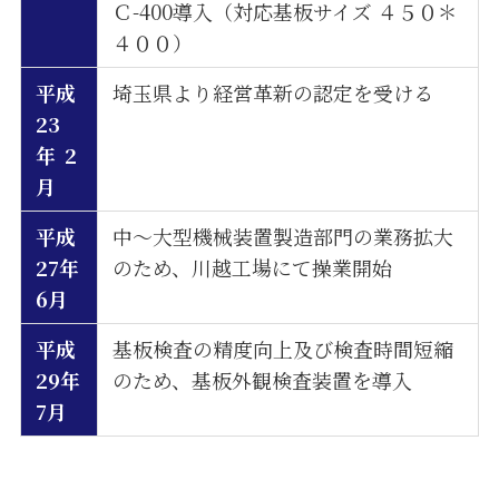
Ｃ-400導入（対応基板サイズ ４５０＊
４００）
平成
埼玉県より経営革新の認定を受ける
23
年 2
月
平成
中～大型機械装置製造部門の業務拡大
27年
のため、川越工場にて操業開始
6月
平成
基板検査の精度向上及び検査時間短縮
29年
のため、基板外観検査装置を導入
7月