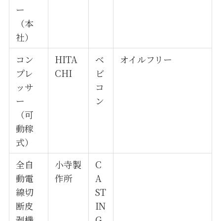
ー
（本
社）
コン
HITA
ベ
オイルフリー
プレ
CHI
ビ
ッサ
コ
ー
ン
（可
動稼
式）
全自
小寺製
C
動電
作所
A
線切
ST
断皮
IN
剥機
G