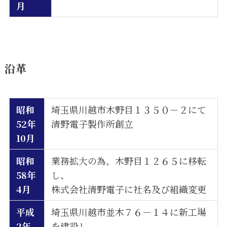
月
沿革
昭和
埼玉県川越市木野目１３５０－２にて
52年
清野電子製作所創立
10月
昭和
業務拡大の為、木野目１２６５に移転
58年
し、
4月
株式会社清野電子に社名及び組織変更
平成
埼玉県川越市並木７６－１４に新工場
2年
を建設し、