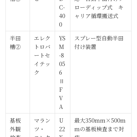
C-
ローディップ式 キ
40
ャリア循環搬送式
0
半田
エレク
YS
スプレー型自動半田
槽②
トロバ
M
付け装置
ートセ
-8
イテッ
05
ク
6
Ⅱ
F
V
A
基板
マラン
U
最大350mm×500m
外観
ツ・
22
mの基板検査まで対