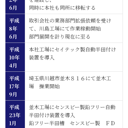
6月
同時に本社も同所に移転する
平成
取引会社の業務部門拡張依頼を受け
8年
て、川島工場にて作業稼動開始
6月
部門展開を計り現在に至る
平成
本社工場にセイテック製自動半田付け
10年
装置を導入
4月
平成
埼玉県川越市並木８１６にて並木工
17年
場 操業開始
9月
平成
並木工場にセンスビー製鉛フリー自動
23年
半田付け装置を導入
1月
鉛フリー半田槽 センスビー製 ＦＤ