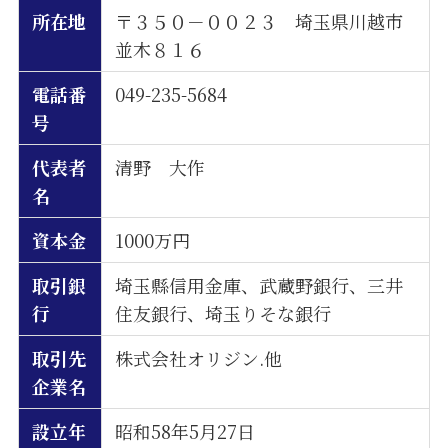
所在地
〒３５０－００２３ 埼玉県川越市
並木８１６
電話番
049-235-5684
号
代表者
清野 大作
名
資本金
1000万円
取引銀
埼玉縣信用金庫、武蔵野銀行、三井
行
住友銀行、埼玉りそな銀行
取引先
株式会社オリジン.他
企業名
設立年
昭和58年5月27日