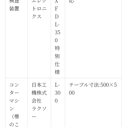
検査
エレク
X
応
装置
トロニ
F
クス
D
L-
35
0
特
別
仕
様
コン
日本工
L-
テーブル寸法:500×5
ター
機株式
30
00
マシ
会社
0
ン
ラクソ
（帯
ー
のこ